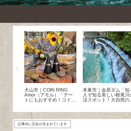
遊び・体験
お出かけ・観光
「一度は
犬山市｜COIN RING
本巣市｜金原ダム「知
和食ラン
Amor（アモル）「デー
人ぞ知る美しい根尾川
トにもおすすめ！コイン
涼スポット！大自然の
リング作り」体験レポ
メラルドグリーンのダ
を体感」
記事内に広告が含まれています