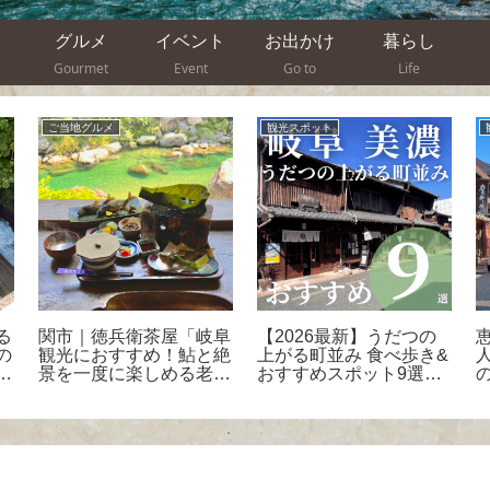
グルメ
イベント
お出かけ
暮らし
Gourmet
Event
Go to
Life
ご当地グルメ
観光スポット
る
関市｜徳兵衛茶屋「岐阜
【2026最新】うだつの
の
観光におすすめ！鮎と絶
上がる町並み 食べ歩き&
エ
景を一度に楽しめる老
おすすめスポット9選！-
ム
舗！」
美濃市