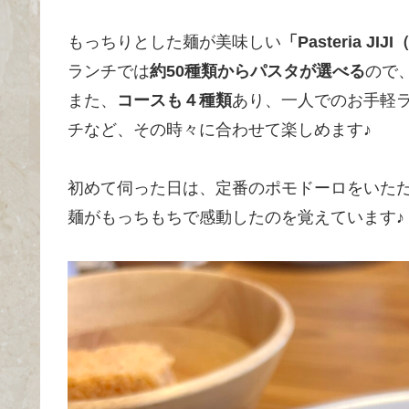
もっちりとした麺が美味しい
「Pasteria J
ランチでは
約50種類からパスタが選べる
ので
また、
コースも４種類
あり、一人でのお手軽
チなど、その時々に合わせて楽しめます♪
初めて伺った日は、定番のポモドーロをいた
麺がもっちもちで感動したのを覚えています♪