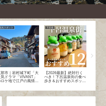
観光スポット
下呂市
関市
恵那市｜岩村城下町「大
【2026最新】絶対行く
関市｜
人気ドラマ「VIVANT」
べき！下呂温泉街の食べ
国で20
のロケ地で江戸の風情と
歩き＆おすすめスポット
麻辣湯
ドラマの世界観に浸る
12選
専門店
旅」
ン」