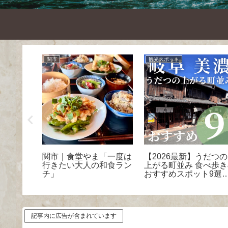
関市
観光スポット
庁「大人
関市｜食堂やま「一度は
【2026最新】うだつの
ANT』の
行きたい大人の和食ラン
上がる町並み 食べ歩き
題の近代
チ」
おすすめスポット9選！
どころ」
美濃市
記事内に広告が含まれています