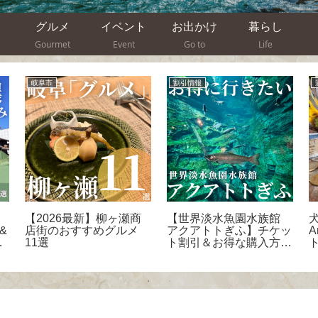
グルメ
イベント
お出かけ
暮らし
Gourmet
Event
Go to
Life
岐阜市
割引情報
【2026最新】柳ヶ瀬商
【世界淡水魚園水族館
犬
&
店街のおすすめグルメ
アクアトトぎふ】チケッ
-
11選
ト割引＆お得な購入方法
を徹底解説！見どころや
アクセス・混雑状況も完
全ガイド