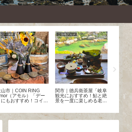
遊び・体験
ご当地グルメ
観光スポッ
山市｜COIN RING
関市｜徳兵衛茶屋「岐阜
恵那市
Amor（アモル）「デー
観光におすすめ！鮎と絶
人気ドラ
トにもおすすめ！コイン
景を一度に楽しめる老
のロケ
リング作り」体験レポ
舗！」
ドラマ
旅」