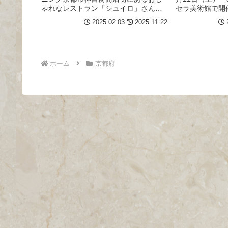
ゃれなレストラン「シュイロ」さん。
セラ美術館で開
たまごのオールデイダイニングとライ
川実花さん史上
2025.02.03
2025.11.22
フスタイル雑貨のお店。うちゅうの夜
会になります。
明けたまごのトロトロオムハヤシライ
した♪京都の街
スとろとろのたまごと、たっぷりのハ
を受けた体験『蜷
ヤ...
ホーム
京都府