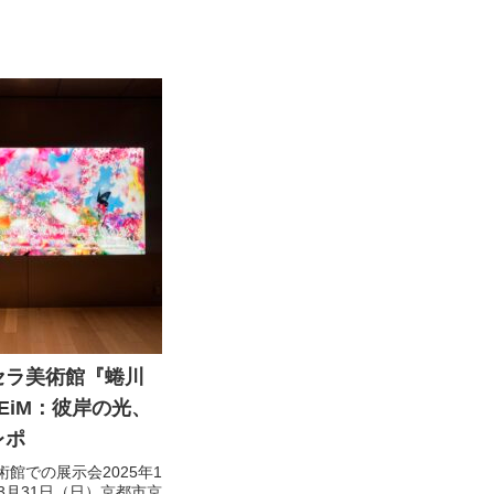
セラ美術館『蜷川
h EiM：彼岸の光、
レポ
館での展示会2025年1
3月31日（日）京都市京