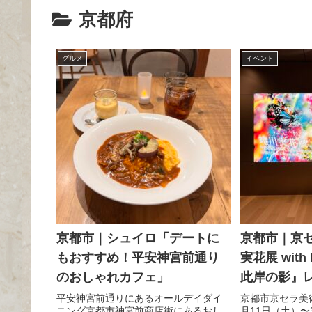
京都府
グルメ
イベント
京都市｜シュイロ「デートに
京都市｜京
もおすすめ！平安神宮前通り
実花展 wit
のおしゃれカフェ」
此岸の影』
平安神宮前通りにあるオールデイダイ
京都市京セラ美術
ニング京都市神宮前商店街にあるおし
月11日（土）〜