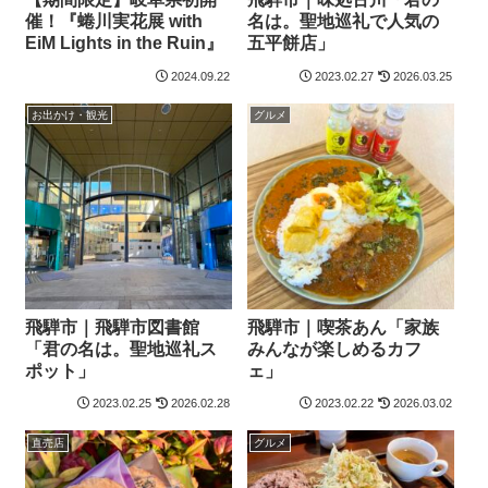
催！『蜷川実花展 with
名は。聖地巡礼で人気の
EiM Lights in the Ruin』
五平餅店」
2024.09.22
2023.02.27
2026.03.25
お出かけ・観光
グルメ
飛騨市｜飛騨市図書館
飛騨市｜喫茶あん「家族
「君の名は。聖地巡礼ス
みんなが楽しめるカフ
ポット」
ェ」
2023.02.25
2026.02.28
2023.02.22
2026.03.02
直売店
グルメ