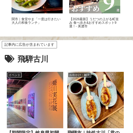
お
関市｜食堂やま「一度は行きたい
【2026最新】うだつの上がる町並
【世
め
大人の和食ランチ」
み 食べ歩き&おすすめスポット9
ぎ
選！- 美濃市
方
セ
記事内に広告が含まれています
飛騨古川
イベント
お出かけ・観光
【期間限定】岐阜県初開
飛騨市｜味処古川「君の