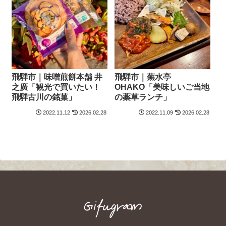
飛騨市｜味噌煎餅本舗 井
飛騨市｜蕪水亭
之廣「観光で買いたい！
OHAKO「美味しいご当地
飛騨古川の銘菓」
の薬草ランチ」
2022.11.12
2026.02.28
2022.11.09
2026.02.28