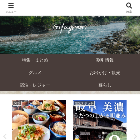
メニュー
検索
特集・まとめ
割引情報
グルメ
お出かけ・観光
宿泊・レジャー
暮らし
関市
観光スポット
割