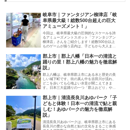
岐阜市｜ファンタジアン柳津店「岐
阜県最大級！総数500台超えの巨大
アミューズメント！」
今回は、岐阜県最大級の圧倒的なスケールを誇
るアミューズメントスポット「ファンタジアン
柳津店」さんをご紹介します！総数500台以上
ものゲームが揃う店内は、子どもから大人まで
1日中夢中になって楽しめる仕掛けが盛りだく
さん。夏休みのお出かけや雨の日のレジャーに
郡上市｜郡上八幡「日本一の清流と
もぴったりの魅力を徹底解説します！
踊りの里！郡上八幡の魅力を徹底解
説」
郡上八幡は、岐阜県郡上市にある水と歴史の美
しい城下町です。街の真ん中を吉田川が流れ、
どこを歩いても心地よい水音が聞こえてきま
す。日本三大盆踊りの一つ「郡上おどり」や、
夏の風物詩である子どもたちの川遊びでも全国
的に有名です。岐阜市生まれ・岐阜市育ちの私
郡上市｜清流長良川あゆパーク「子
が、観光客の皆さんが失敗しないためのリアル
どもと体験！日本一の清流で鮎と親
な情報と魅力をたっぷりとお伝えします。
しむ！あゆパークの魅力を徹底解
説」
清流長良川あゆパークは、岐阜県郡上市にある
長良川の豊かな自然と鮎の文化をまるごと体感