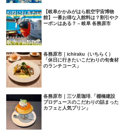
【岐阜かかみがはら航空宇宙博物
館】一番お得な入館料は？割引やク
ーポンはある？ – 岐阜 各務原市
各務原市｜ichiraku（いちらく）
「休日に行きたいこだわりの旬食材
のランチコース」
各務原市｜三ツ星珈琲.「棚橋建設
プロデュースのこだわりの詰まった
カフェと人気プリン」