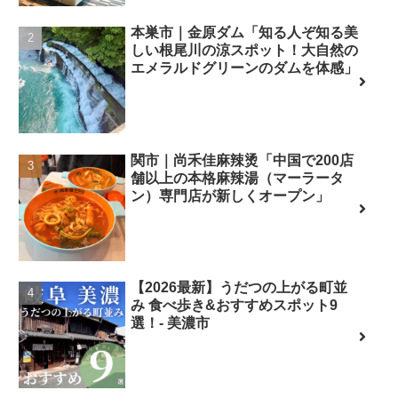
本巣市｜金原ダム「知る人ぞ知る美
しい根尾川の涼スポット！大自然の
エメラルドグリーンのダムを体感」
関市｜尚禾佳麻辣烫「中国で200店
舗以上の本格麻辣湯（マーラータ
ン）専門店が新しくオープン」
【2026最新】うだつの上がる町並
み 食べ歩き&おすすめスポット9
選！- 美濃市