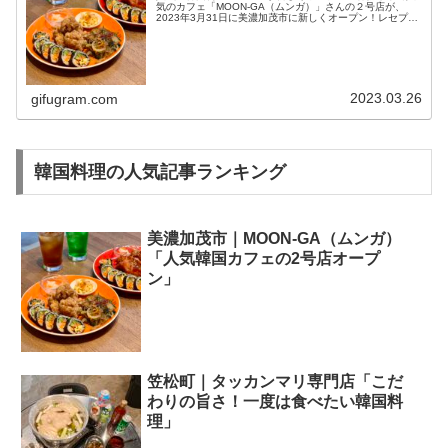
気のカフェ「MOON-GA（ムンガ）」さんの２号店が、
2023年3月31日に美濃加茂市に新しくオープン！レセプシ
ョンにご招待いただきました。「MOON GA」さんのムン
ガスペシャルプレート...
2023.03.26
gifugram.com
韓国料理の人気記事ランキング
美濃加茂市｜MOON-GA（ムンガ）
「人気韓国カフェの2号店オープ
ン」
笠松町｜タッカンマリ専門店「こだ
わりの旨さ！一度は食べたい韓国料
理」