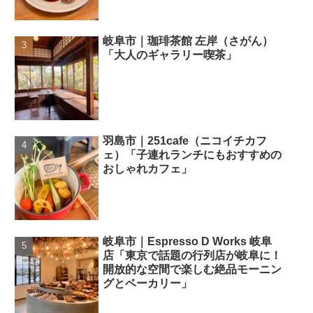
岐阜市｜珈琲茶館 左岸（さがん）
「大人のギャラリー喫茶」
羽島市｜251cafe（ニコイチカフ
ェ）「子連れランチにもおすすめの
おしゃれカフェ」
岐阜市｜Espresso D Works 岐阜
店「東京で話題の行列店が岐阜に！
開放的な空間で楽しむ絶品モーニン
グとベーカリー」