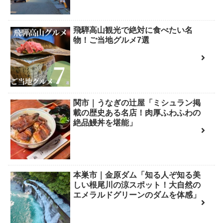
飛騨高山観光で絶対に食べたい名
物！ご当地グルメ7選
関市｜うなぎの辻屋「ミシュラン掲
載の歴史ある名店！肉厚ふわふわの
絶品鰻丼を堪能」
本巣市｜金原ダム「知る人ぞ知る美
しい根尾川の涼スポット！大自然の
エメラルドグリーンのダムを体感」