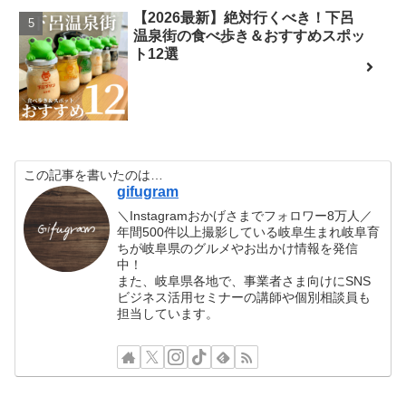
【2026最新】絶対行くべき！下呂
温泉街の食べ歩き＆おすすめスポッ
ト12選
この記事を書いたのは…
gifugram
＼Instagramおかげさまでフォロワー8万人／
年間500件以上撮影している岐阜生まれ岐阜育
ちが岐阜県のグルメやお出かけ情報を発信
中！
また、岐阜県各地で、事業者さま向けにSNS
ビジネス活用セミナーの講師や個別相談員も
担当しています。