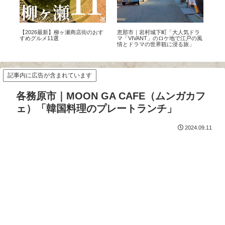
る
【2026最新】柳ヶ瀬商店街のおす
恵那市｜岩村城下町「大人気ドラ
【2
自
すめグルメ11選
マ「VIVANT」のロケ地で江戸の風
の
を
情とドラマの世界観に浸る旅」
選＜
記事内に広告が含まれています
各務原市｜MOON GA CAFE（ムンガカフ
ェ）「韓国料理のプレートランチ」
2024.09.11