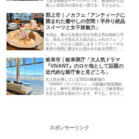
できる体験型テーマパークです。敷地内からは
美しい長良川の流れを一望でき、子どもから大
人まで夢中になれるアクティビティが充実して
います。岐阜市生まれ・岐阜市育ちの私が、観
郡上市｜ノカフェ「アンティークに
光客の皆さんが失敗しないためのリアルな情報
囲まれた癒やしの空間！手作り絶品
と魅力をたっぷりとお伝えします。
スイーツと女子旅魅力」
今回は、豊かな自然が広がる郡上市白鳥町に佇
む、知る人ぞ知る大人気のおしゃれカフェ「ノ
カフェ」さんをご紹介します！アンティークな
家具や雑貨に囲まれた温かみのある空間で、こ
だわりの手作りスイーツが楽しめる同店。日常
の忙しさを忘れて、ゆったりとした癒やしの時
岐阜市｜岐阜県庁「大人気ドラマ
間を過ごしたい女子旅やドライブにぴったりの
『VIVANT』のロケ地として話題の
スポットです。気になる魅力や周辺のおすすめ
近代的な新庁舎と見どころ」
スポットに迫ります！
大人気を博しているTBS日曜劇場の
「VIVANT（ヴィヴァン）」の続編が放送開始
となり、劇中に登場するロケ地として岐阜県が
大きな注目を集めています。中でも、ガラス張
りのモダンな建築美と開放的な空間が広がる
「岐阜県庁」は、物語の撮影地の一つとしてフ
ァンの間で話題沸騰中！岐阜市生まれ・岐阜市
育ちの私が、ドラマの余韻を楽しみながら失敗
せずに巡るためのリアルな情報と見どころをた
っぷりとお届けします。週末のお出かけや聖地
巡礼の計画に、ぜひ役立ててくださいね。
スポンサーリンク