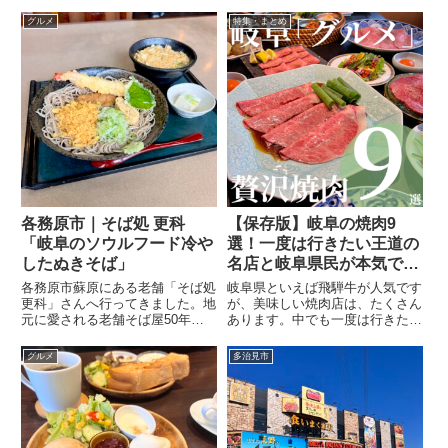
グルメ
特集・まとめ
各務原市｜そば処 更科
【保存版】岐阜の焼肉9
「岐阜のソウルフード冷や
選！一度は行きたい王道の
したぬきそば」
名店と岐阜県民が本気でお
すすめする人気焼肉！
各務原市蘇原にある老舗「そば処
岐阜県といえば飛騨牛が人気です
更科」さんへ行ってきました。地
が、美味しい焼肉店は、たくさん
元に愛される老舗そば屋50年以
あります。中でも一度は行きた
上愛される老舗の「そば処 更
い、王道の名店から、岐阜県民が
科」さん。昔ながらの個性のあ
ここは美味しい！とおすすめす
グルメ
多治見市
る"冷やしたぬき"がいただけま
る、人気焼肉店を私が実際に伺っ
す。岐阜のソウルフード"冷やし
たお店の中からご紹介！
たぬき"岐阜のソウルフードの冷
や...