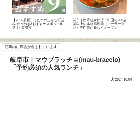
る
【2026最新】うだつの上がる町並
関市｜尚禾佳麻辣烫「中国で200店
関
自
み 食べ歩き&おすすめスポット9
舗以上の本格麻辣湯（マーラータ
大
を
選！- 美濃市
ン）専門店が新しくオープン」
記事内に広告が含まれています
岐阜市｜マウブラッチョ(mau-braccio)
「予約必須の人気ランチ」
2024.10.04