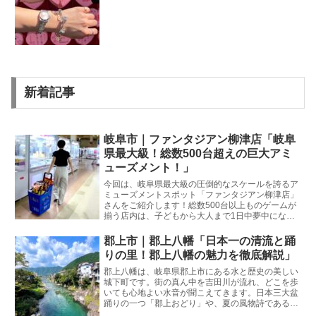
新着記事
岐阜市｜ファンタジアン柳津店「岐阜
県最大級！総数500台超えの巨大アミ
ューズメント！」
今回は、岐阜県最大級の圧倒的なスケールを誇るア
ミューズメントスポット「ファンタジアン柳津店」
さんをご紹介します！総数500台以上ものゲームが
揃う店内は、子どもから大人まで1日中夢中になっ
て楽しめる仕掛けが盛りだくさん。夏休みのお出か
けや雨の日のレジャーにもぴったりの魅力を徹底解
郡上市｜郡上八幡「日本一の清流と踊
説します！
りの里！郡上八幡の魅力を徹底解説」
郡上八幡は、岐阜県郡上市にある水と歴史の美しい
城下町です。街の真ん中を吉田川が流れ、どこを歩
いても心地よい水音が聞こえてきます。日本三大盆
踊りの一つ「郡上おどり」や、夏の風物詩である子
どもたちの川遊びでも全国的に有名です。岐阜市生