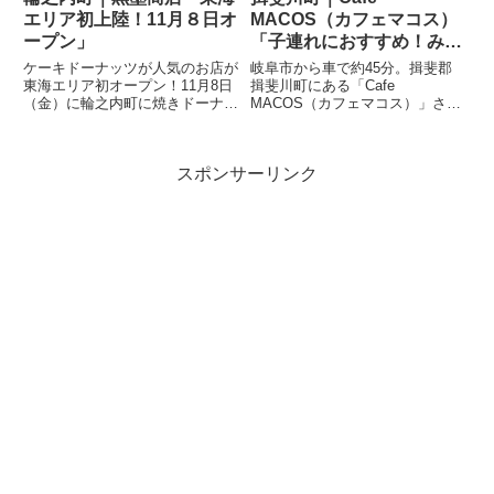
エリア初上陸！11月８日オ
MACOS（カフェマコス）
ープン」
「子連れにおすすめ！みん
なに優しいカフェのラン
ケーキドーナッツが人気のお店が
岐阜市から車で約45分。揖斐郡
チ」
東海エリア初オープン！11月8日
揖斐川町にある「Cafe
（金）に輪之内町に焼きドーナツ
MACOS（カフェマコス）」さん
専門店「黒墨商店」さんが新しく
へランチに行ってきました。お子
オープン。シフォンのような柔ら
さまが床に座ってもOK！「カフ
かいドーナツに、デコレーション
ェマコス」さんは、入り口でまず
スポンサーリンク
された見た目も可愛いドーナツで
靴を脱ぎます。店内はおしゃれな
す。12種類もあり豊富なバリ...
お家のような空間で、小さいお子
さ...