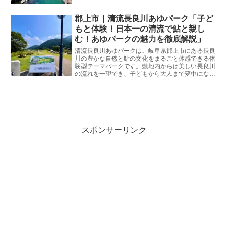
まれ・岐阜市育ちの私が、観光客の皆さんが失敗し
ないためのリアルな情報と魅力をたっぷりとお伝え
郡上市｜清流長良川あゆパーク「子ど
します。
もと体験！日本一の清流で鮎と親し
む！あゆパークの魅力を徹底解説」
清流長良川あゆパークは、岐阜県郡上市にある長良
川の豊かな自然と鮎の文化をまるごと体感できる体
験型テーマパークです。敷地内からは美しい長良川
の流れを一望でき、子どもから大人まで夢中になれ
るアクティビティが充実しています。岐阜市生ま
れ・岐阜市育ちの私が、観光客の皆さんが失敗しな
いためのリアルな情報と魅力をたっぷりとお伝えし
ます。
スポンサーリンク