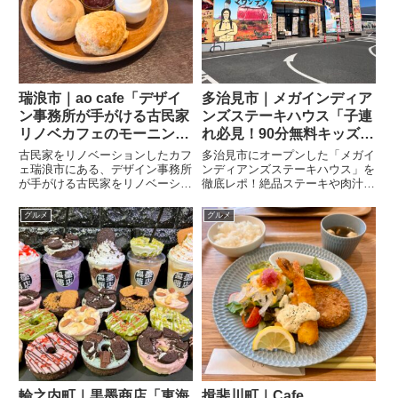
瑞浪市｜ao cafe「デザイ
多治見市｜メガインディア
ン事務所が手がける古民家
ンズステーキハウス「子連
リノベカフェのモーニン
れ必見！90分無料キッズパ
グ」
ーク」
古民家をリノベーションしたカフ
多治見市にオープンした「メガイ
ェ瑞浪市にある、デザイン事務所
ンディアンズステーキハウス」を
が手がける古民家をリノベーショ
徹底レポ！絶品ステーキや肉汁ハ
ンしたカフェです。一見アトリエ
ンバーグに加えて、サラダ・スー
のような洗礼された空間になって
プ・焼き野菜が食べ放題！さらに
グルメ
グルメ
います。スコーンやエッグスラッ
食事をすれば巨大キッズパークが
トのモーニングモーニングは＿＿
90分無料！子連れランチや家族
＿✔︎トーストセット✔︎スコー...
のお出かけに最適です。
輪之内町｜黒墨商店「東海
揖斐川町｜Cafe