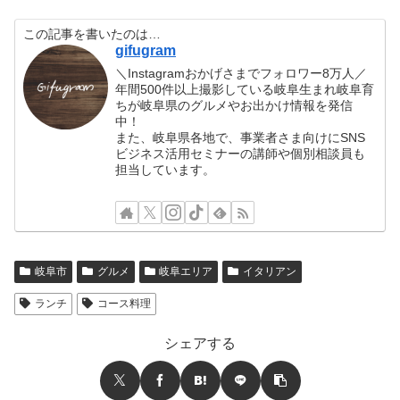
この記事を書いたのは…
gifugram
＼Instagramおかげさまでフォロワー8万人／
年間500件以上撮影している岐阜生まれ岐阜育
ちが岐阜県のグルメやお出かけ情報を発信
中！
また、岐阜県各地で、事業者さま向けにSNS
ビジネス活用セミナーの講師や個別相談員も
担当しています。
岐阜市
グルメ
岐阜エリア
イタリアン
ランチ
コース料理
シェアする