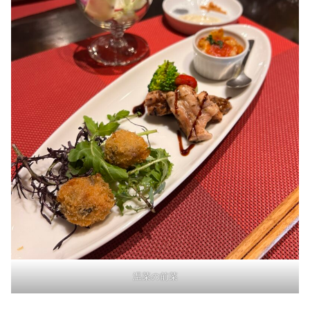
温菜の前菜