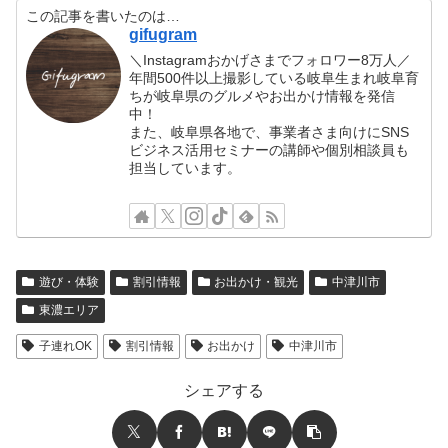
この記事を書いたのは…
gifugram
＼Instagramおかげさまでフォロワー8万人／
年間500件以上撮影している岐阜生まれ岐阜育
ちが岐阜県のグルメやお出かけ情報を発信
中！
また、岐阜県各地で、事業者さま向けにSNS
ビジネス活用セミナーの講師や個別相談員も
担当しています。
遊び・体験
割引情報
お出かけ・観光
中津川市
東濃エリア
子連れOK
割引情報
お出かけ
中津川市
シェアする