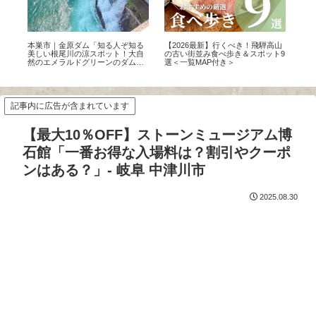
0店
本巣市｜金原ダム「知る人ぞ知る
【2026最新】行くべき！飛騨高山
【2
タ
美しい根尾川の涼スポット！大自
の古い街並み食べ歩き＆スポット9
み 
然のエメラルドグリーンのダムを
選＜一覧MAP付き＞
選！
体感」
記事内に広告が含まれています
【最大10％OFF】ストーンミュージアム博
石館「一番お得な入場料は？割引やクーポ
ンはある？」- 岐阜 中津川市
2025.08.30