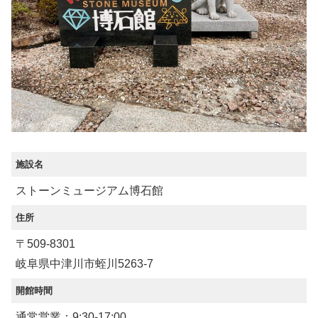
施設名
ストーンミュージアム博石館
住所
〒509-8301
岐阜県中津川市蛭川5263-7
開館時間
通常営業：9:30-17:00