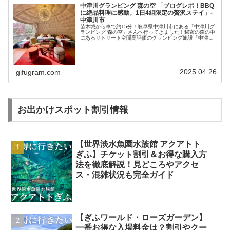
中津川グランピング 森の空 「ブログレポ！BBQ
に絶品料理に感動。1日4組限定の贅沢ステイ」-
中津川市
苗木城から車で約15分！岐阜県中津川市にある「中津川グ
ランピング 森の空」さんへ行ってきました！秘密の森の中
にあるリトリート空間高評価のグランピング施設「中津川
グランピング 森の空」さん。中津川の森の中にあり、夏は
プールもあり、贅沢なステイ...
2025.04.26
gifugram.com
お出かけスポット割引情報
【世界淡水魚園水族館 アクアトト
ぎふ】チケット割引＆お得な購入方
法を徹底解説！見どころやアクセ
ス・混雑状況も完全ガイド
【ぎふワールド・ローズガーデン】
一番お得な入場料金は？割引やクー