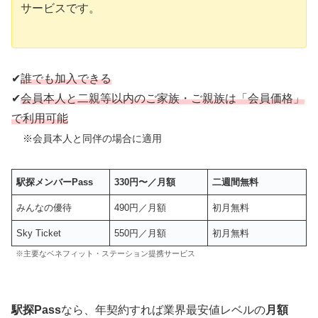
サービスです。
✔︎
誰でも加入できる
✔︎
会員本人と二親等以内のご家族・ご親族は「会員価格」
で利用可能
※会員本人と同伴の場合に適用
駅探メンバーPass
330円〜／月額
二週間無料
みんなの優待
490円／月額
初月無料
Sky Ticket
550円／月額
初月無料
※主要なベネフィット・ステーション提携サービス
駅探Pass
なら、年契約すれば業界最安値レベルの
月額