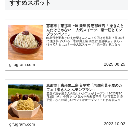
すすめスポット
恵那市｜恵那川上屋 栗里宿 恵那峡店「 栗きんと
んだけじゃない！ 人気スイーツ、栗一筋とモン
ブランパフェ」
岐阜県恵那市といえば栗きんとん！今回は恵那川上屋 本社
に併設されている「恵那川上屋 栗里宿 恵那峡店」さんへ
行ってきました！一番人気スイーツ『栗一筋』秋になった
ら一度は食べたいメニューの一つが「栗一筋」恵那川上屋
さんが手掛ける期間限定の”出...
2025.08.25
gifugram.com
恵那市｜恵那栗工房 良平堂「老舗和菓子屋のカ
フェ！栗きんとんモンブラン」
老舗和菓子屋さんの新しいカフェがオープン！2023年10
月3日（火）全国でも人気な老舗和菓子屋「恵那栗工房 良
平堂」さんの新しいカフェがオープン！こだわり職人さん
が昔ながらの作り方そのままで、手作業でこしている栗き
んとん。そんな美味しい栗き...
2023.10.02
gifugram.com