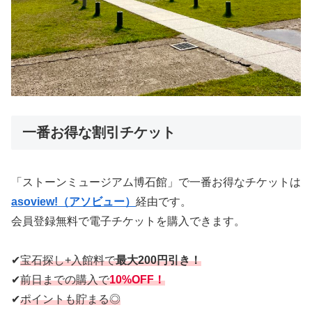
一番お得な割引チケット
「ストーンミュージアム博石館」で一番お得なチケットは
asoview!（アソビュー）
経由です。
会員登録無料で電子チケットを購入できます。
✔︎
宝石探し+入館料で
最大200円引き！
✔︎
前日までの購入で
10%OFF！
✔︎
ポイントも貯まる◎