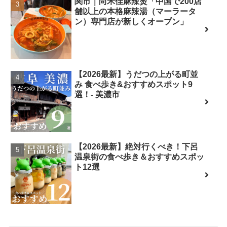
関市｜尚禾佳麻辣烫「中国で200店
舗以上の本格麻辣湯（マーラータ
ン）専門店が新しくオープン」
【2026最新】うだつの上がる町並
み 食べ歩き&おすすめスポット9
選！- 美濃市
【2026最新】絶対行くべき！下呂
温泉街の食べ歩き＆おすすめスポッ
ト12選