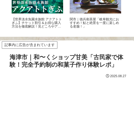
町並
【世界淡水魚園水族館 アクアトト
関市｜徳兵衛茶屋「岐阜観光にお
関市
9
ぎふ】チケット割引＆お得な購入
すすめ！鮎と絶景を一度に楽しめ
舗
方法を徹底解説！見どころやアク
る老舗！」
ン
セス・混雑状況も完全ガイド
記事内に広告が含まれています
海津市｜和〜くショップ甘美「古民家で体
験！完全予約制の和菓子作り体験レポ」
2025.08.27