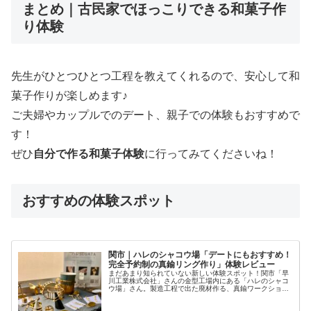
まとめ｜古民家でほっこりできる和菓子作
り体験
先生がひとつひとつ工程を教えてくれるので、安心して和
菓子作りが楽しめます♪
ご夫婦やカップルでのデート、親子での体験もおすすめで
す！
ぜひ
自分で作る和菓子体験
に行ってみてくださいね！
おすすめの体験スポット
関市｜ハレのシャコウ場「デートにもおすすめ！
完全予約制の真鍮リング作り」体験レビュー
まだあまり知られていない新しい体験スポット！関市「早
川工業株式会社」さんの金型工場内にある「ハレのシャコ
ウ場」さん。製造工程で出た廃材作る、真鍮ワークショッ
プ体験ができます♪通常の体験は、リング・ブレスレッド・
小物置きの３種類。今回はリング...