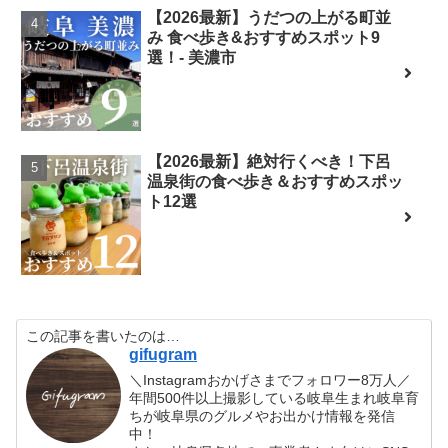
【2026最新】うだつの上がる町並
み 食べ歩き&おすすめスポット9
選！- 美濃市
【2026最新】絶対行くべき！下呂
温泉街の食べ歩き＆おすすめスポッ
ト12選
この記事を書いたのは…
gifugram
＼Instagramおかげさまでフォロワー8万人／
年間500件以上撮影している岐阜生まれ岐阜育
ちが岐阜県のグルメやお出かけ情報を発信
中！