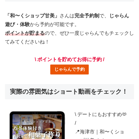
「和〜くショップ甘美」
さんは
完全予約制
で、
じゃらん
遊び・体験
から予約が可能です。
ポイントが貯まる
ので、ぜひ一度じゃらんでもチェックし
てみてくださいね！
\ ポイントを貯めてお得に予約 /
じゃらんで予約
実際の雰囲気はショート動画をチェック！
\ デートにもおすすめ🫶
/
📍海津市｜和〜くショ