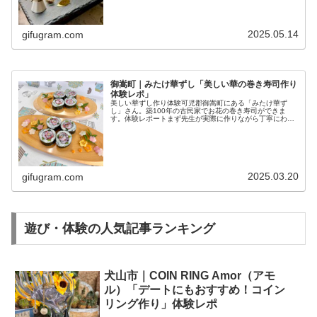
2025.05.14
gifugram.com
御嵩町｜みたけ華ずし「美しい華の巻き寿司作り
体験レポ」
美しい華ずし作り体験可児郡御嵩町にある「みたけ華ず
し」さん。築100年の古民家でお花の巻き寿司ができま
す。体験レポートまず先生が実際に作りながら丁寧にわか
りやすく説明してくださいます。その後、順番に参加者全
員でひとつひとつ先生に確認いただき...
2025.03.20
gifugram.com
遊び・体験の人気記事ランキング
犬山市｜COIN RING Amor（アモ
ル）「デートにもおすすめ！コイン
リング作り」体験レポ