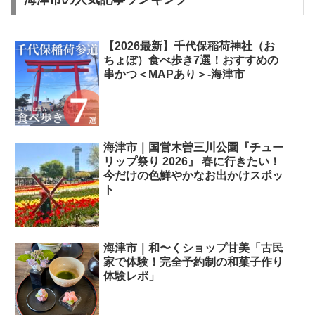
【2026最新】千代保稲荷神社（お
ちょぼ）食べ歩き7選！おすすめの
串かつ＜MAPあり＞-海津市
海津市｜国営木曽三川公園『チュー
リップ祭り 2026』 春に行きたい！
今だけの色鮮やかなお出かけスポッ
ト
海津市｜和〜くショップ甘美「古民
家で体験！完全予約制の和菓子作り
体験レポ」