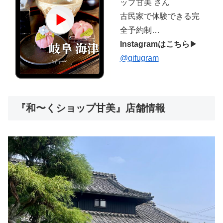
ップ甘美 さん
古民家で体験できる完
全予約制…
Instagramはこちら
▶︎
@gifugram
『和〜くショップ甘美』店舗情報