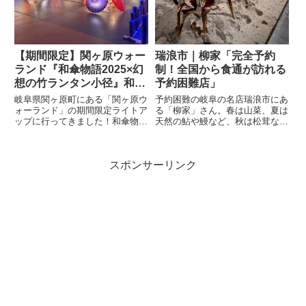
【期間限定】関ヶ原ウォー
瑞浪市｜柳家「完全予約
ランド『和傘物語2025×幻
制！全国から食通が訪れる
想の竹ランタン小径』和傘
予約困難店」
物語のライトアップ開
岐阜県関ヶ原町にある「関ヶ原ウ
予約困難の岐阜の名店瑞浪市にあ
催！- 関ヶ原町
ォーランド」の期間限定ライトア
る「柳家」さん。春は山菜、夏は
ップに行ってきました！和傘物語
天然の鮎や鰻など、秋は松茸など
2025×幻想の竹ランタン小径2025
のキノコ、冬はジビエなどのその
年10月4日（土）〜11月30日
時期にしか食べられない、地元の
（日）まで、千本の竹ランタン小
里山の食材をふんだんに使ったお
スポンサーリンク
径が同時開催中！和傘物語は通念
まかせのコースです。冬のディナ
開催していますが、竹...
ー11月のおまかせコースをいた...