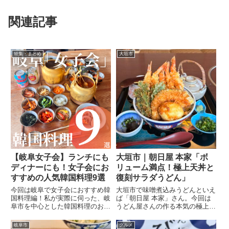
関連記事
特集・まとめ
大垣市
【岐阜女子会】ランチにも
大垣市｜朝日屋 本家「ボ
ディナーにも！女子会にお
リューム満点！極上天丼と
すすめの人気韓国料理9選
復刻サラダうどん」
今回は岐阜で女子会におすすめ韓
大垣市で味噌煮込みうどんといえ
国料理編！私が実際に伺った、岐
ば「朝日屋 本家」さん。今回は
阜市を中心とした韓国料理のお店
うどん屋さんの作る本気の極上天
をまとめました！女子会で韓国料
丼とこれからの時期に食べたいサ
理が食べたい！そんな時に、ぜひ
ラダうどんをいただいてきたので
岐阜市
グルメ