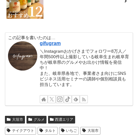
この記事を書いたのは…
gifugram
＼Instagramおかげさまでフォロワー8万人／
年間500件以上撮影している岐阜生まれ岐阜育
ちが岐阜県のグルメやお出かけ情報を発信
中！
また、岐阜県各地で、事業者さま向けにSNS
ビジネス活用セミナーの講師や個別相談員も
担当しています。
大垣市
グルメ
西濃エリア
テイクアウト
タルト
いちご
大垣市