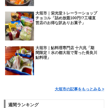
大垣市｜栄光堂トレーラーショップ
チョコル「詰め放題100円!?工場直
営店のお得な訳ありお菓子」
大垣市｜鮎料理専門店 十六兆「期
間限定！水の都大垣で育った長良川
鮎料理」
大垣市の記事をもっとみる >
週間ランキング