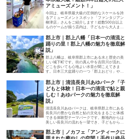
アミューズメント！」
今回は、岐阜県最大級の圧倒的なスケールを誇
るアミューズメントスポット「ファンタジアン
柳津店」さんをご紹介します！総数500台以上
ものゲームが揃う店内は、子どもから大人まで
1日中夢中になって楽しめる仕掛けが盛りだく
さん。夏休みのお出かけや雨の日のレジャーに
郡上市｜郡上八幡「日本一の清流と
もぴったりの魅力を徹底解説します！
踊りの里！郡上八幡の魅力を徹底解
説」
郡上八幡は、岐阜県郡上市にある水と歴史の美
しい城下町です。街の真ん中を吉田川が流れ、
どこを歩いても心地よい水音が聞こえてきま
す。日本三大盆踊りの一つ「郡上おどり」や、
夏の風物詩である子どもたちの川遊びでも全国
的に有名です。岐阜市生まれ・岐阜市育ちの私
郡上市｜清流長良川あゆパーク「子
が、観光客の皆さんが失敗しないためのリアル
どもと体験！日本一の清流で鮎と親
な情報と魅力をたっぷりとお伝えします。
しむ！あゆパークの魅力を徹底解
説」
清流長良川あゆパークは、岐阜県郡上市にある
長良川の豊かな自然と鮎の文化をまるごと体感
できる体験型テーマパークです。敷地内からは
美しい長良川の流れを一望でき、子どもから大
人まで夢中になれるアクティビティが充実して
います。岐阜市生まれ・岐阜市育ちの私が、観
郡上市｜ノカフェ「アンティークに
光客の皆さんが失敗しないためのリアルな情報
囲まれた癒やしの空間！手作り絶品