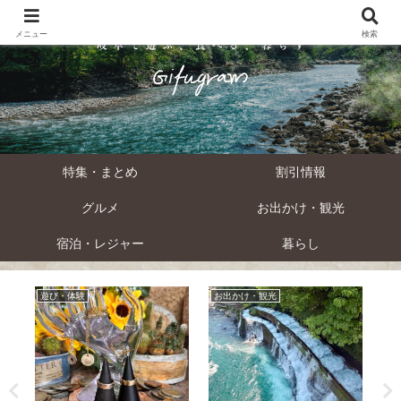
メニュー
検索
特集・まとめ
割引情報
グルメ
お出かけ・観光
宿泊・レジャー
暮らし
遊び・体験
お出かけ・観光
観