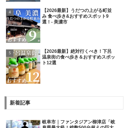
【2026最新】うだつの上がる町並
み 食べ歩き&おすすめスポット9
選！- 美濃市
【2026最新】絶対行くべき！下呂
温泉街の食べ歩き＆おすすめスポッ
ト12選
新着記事
岐阜市｜ファンタジアン柳津店「岐
阜県最大級！総数500台超えの巨大