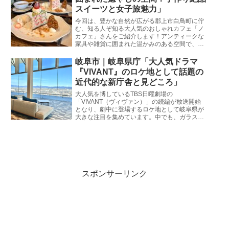
と魅力をたっぷりとお伝えします。
スイーツと女子旅魅力」
今回は、豊かな自然が広がる郡上市白鳥町に佇
む、知る人ぞ知る大人気のおしゃれカフェ「ノ
カフェ」さんをご紹介します！アンティークな
家具や雑貨に囲まれた温かみのある空間で、こ
だわりの手作りスイーツが楽しめる同店。日常
の忙しさを忘れて、ゆったりとした癒やしの時
岐阜市｜岐阜県庁「大人気ドラマ
間を過ごしたい女子旅やドライブにぴったりの
『VIVANT』のロケ地として話題の
スポットです。気になる魅力や周辺のおすすめ
近代的な新庁舎と見どころ」
スポットに迫ります！
大人気を博しているTBS日曜劇場の
「VIVANT（ヴィヴァン）」の続編が放送開始
となり、劇中に登場するロケ地として岐阜県が
大きな注目を集めています。中でも、ガラス張
りのモダンな建築美と開放的な空間が広がる
「岐阜県庁」は、物語の撮影地の一つとしてフ
ァンの間で話題沸騰中！岐阜市生まれ・岐阜市
育ちの私が、ドラマの余韻を楽しみながら失敗
せずに巡るためのリアルな情報と見どころをた
っぷりとお届けします。週末のお出かけや聖地
巡礼の計画に、ぜひ役立ててくださいね。
スポンサーリンク