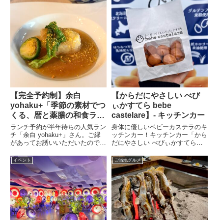
参考にしてください。
ご紹介！創業60年の地域に愛さ
れるうどん屋大垣市にある「朝日
屋 本家」さん。創業60年の地...
【完全予約制】余白
【からだにやさしい べび
yohaku+「季節の素材でつ
ぃかすてら bebe
くる、暦と薬膳の和食ラン
castelare】- キッチンカー
チ」- 岐阜市
ランチ予約が半年待ちの人気ラン
身体に優しいベビーカステラのキ
チ「余白 yohaku+」さん。ご縁
ッチンカー！キッチンカー「から
があってお誘いいただいたので、
だにやさしい べびぃかすてら
その秘密を探ってきました。お日
bebe castelare」さんのベビーカ
にち限定の特別なランチ「余白
ステラは、まずはちみつ不使用の
イベント
ご当地グルメ
yohaku+」さんは、決まった店舗
ため、乳幼児にも安心して食べさ
はなく、毎月数日のみの営業。素
せてあげることができます。また
敵なご夫婦のつくる...
グルテンフリーも...