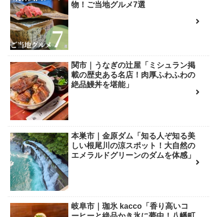
物！ご当地グルメ7選
関市｜うなぎの辻屋「ミシュラン掲
載の歴史ある名店！肉厚ふわふわの
絶品鰻丼を堪能」
本巣市｜金原ダム「知る人ぞ知る美
しい根尾川の涼スポット！大自然の
エメラルドグリーンのダムを体感」
岐阜市｜珈氷 kacco「香り高いコ
ーヒーと絶品かき氷に夢中！八幡町