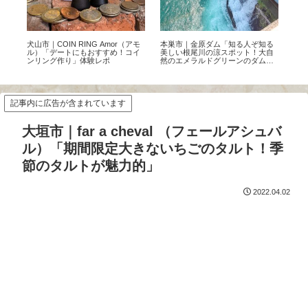
マ
犬山市｜COIN RING Amor（アモ
本巣市｜金原ダム「知る人ぞ知る
【2
題の
ル）「デートにもおすすめ！コイ
美しい根尾川の涼スポット！大自
み 
ンリング作り」体験レポ
然のエメラルドグリーンのダムを
選！
体感」
記事内に広告が含まれています
大垣市｜far a cheval （フェールアシュバ
ル）「期間限定大きないちごのタルト！季
節のタルトが魅力的」
2022.04.02