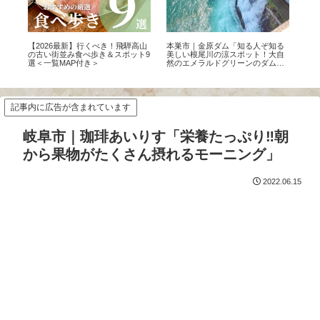
ラ
【2026最新】行くべき！飛騨高山
本巣市｜金原ダム「知る人ぞ知る
犬山
の風
の古い街並み食べ歩き＆スポット9
美しい根尾川の涼スポット！大自
ル
選＜一覧MAP付き＞
然のエメラルドグリーンのダムを
ン
体感」
記事内に広告が含まれています
岐阜市｜珈琲あいりす「栄養たっぷり‼️朝
から果物がたくさん摂れるモーニング」
2022.06.15