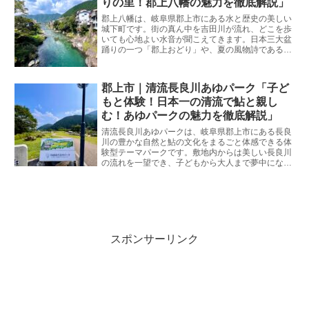
りの里！郡上八幡の魅力を徹底解説」
郡上八幡は、岐阜県郡上市にある水と歴史の美しい
城下町です。街の真ん中を吉田川が流れ、どこを歩
いても心地よい水音が聞こえてきます。日本三大盆
踊りの一つ「郡上おどり」や、夏の風物詩である子
どもたちの川遊びでも全国的に有名です。岐阜市生
まれ・岐阜市育ちの私が、観光客の皆さんが失敗し
ないためのリアルな情報と魅力をたっぷりとお伝え
郡上市｜清流長良川あゆパーク「子ど
します。
もと体験！日本一の清流で鮎と親し
む！あゆパークの魅力を徹底解説」
清流長良川あゆパークは、岐阜県郡上市にある長良
川の豊かな自然と鮎の文化をまるごと体感できる体
験型テーマパークです。敷地内からは美しい長良川
の流れを一望でき、子どもから大人まで夢中になれ
るアクティビティが充実しています。岐阜市生ま
れ・岐阜市育ちの私が、観光客の皆さんが失敗しな
いためのリアルな情報と魅力をたっぷりとお伝えし
ます。
スポンサーリンク