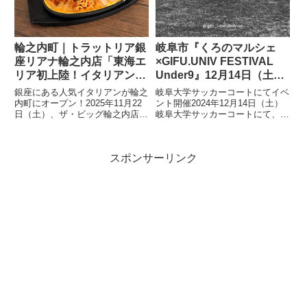
輪之内町｜トラットリア銀
岐阜市『くろのマルシェ
座リアナ輪之内店「東海エ
×GIFU.UNIV FESTIVAL
リア初上陸！イタリアンレ
Under9』12月14日（土）
ストランがオープン！」
イベント開催
銀座にある人気イタリアンが輪之
岐阜大学サッカーコートにてイベ
内町にオープン！2025年11月22
ント開催2024年12月14日（土）
日（土）、ザ・ビッグ輪之内店に
岐阜大学サッカーコートにて、岐
「トラットリア銀座リアナ輪之内
阜大学サッカー部OB×シェアス
店」さんが新しくオープン。こだ
ペースsfida によるコラボイベン
わりのイタリアンはどれも美味し
ト「くろのマルシェ×GIFU.UNIV
スポンサーリンク
く、一度は行ってほしいイタリア
FESTIVAL under9」が開催...
ンレストランです！マルゲ...