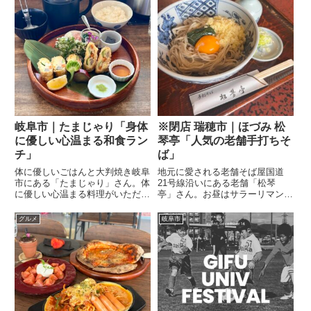
中華そばが多いですが、「麺屋し
みと苦味が絶妙なバランスです。
らかわ」さんの中華そばは濃厚
オリジナルコーヒーにもよく...
さ...
岐阜市｜たまじゃり「身体
※閉店 瑞穂市｜ほづみ 松
に優しい心温まる和食ラン
琴亭「人気の老舗手打ちそ
チ」
ば」
体に優しいごはんと大判焼き岐阜
地元に愛される老舗そば屋国道
市にある「たまじゃり」さん。体
21号線沿いにある老舗「松琴
に優しい心温まる料理がいただけ
亭」さん。お昼はサラーリマンで
ると人気のお店。やっと行くこと
いっぱいの人気のお蕎麦屋さん。
ができました。定食ランチ東寺揚
コシのある細めのお蕎麦は、何度
グルメ
岐阜市
げとおづけばっと定食魚のすり身
でも食べたくなります。『手打ち
と旬のお野菜を湯葉で包みをサク
そば 松琴亭』の店舗情報店名 松
ッと揚げたふわっふわの京料
琴亭住所 岐阜県瑞穂市牛牧１４
理。...
５...