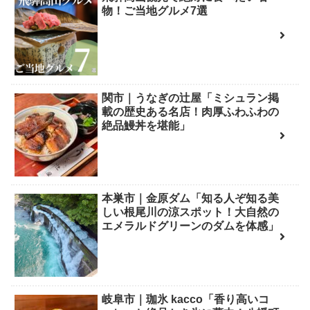
物！ご当地グルメ7選
関市｜うなぎの辻屋「ミシュラン掲
載の歴史ある名店！肉厚ふわふわの
絶品鰻丼を堪能」
本巣市｜金原ダム「知る人ぞ知る美
しい根尾川の涼スポット！大自然の
エメラルドグリーンのダムを体感」
岐阜市｜珈氷 kacco「香り高いコ