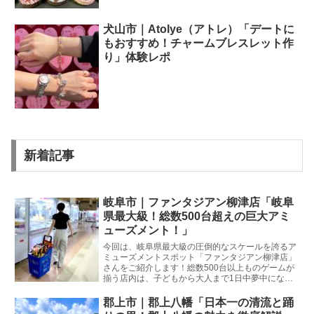
犬山市｜Atolye（アトレ）「デートに
もおすすめ！チャームブレスレット作
り」体験レポ
新着記事
岐阜市｜ファンタジアン柳津店「岐阜
県最大級！総数500台超えの巨大アミ
ューズメント！」
今回は、岐阜県最大級の圧倒的なスケールを誇るア
ミューズメントスポット「ファンタジアン柳津店」
さんをご紹介します！総数500台以上ものゲームが
揃う店内は、子どもから大人まで1日中夢中になっ
て楽しめる仕掛けが盛りだくさん。夏休みのお出か
けや雨の日のレジャーにもぴったりの魅力を徹底解
郡上市｜郡上八幡「日本一の清流と踊
説します！