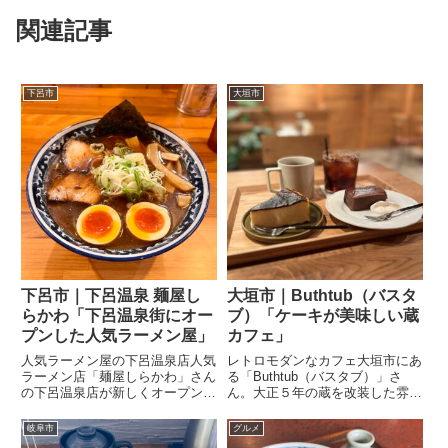
関連記事
下呂市
大垣市
下呂市｜下呂温泉 麺屋し
大垣市｜Buthtub（バスタ
らかわ「下呂温泉街にオー
ブ）「ケーキが美味しい蔵
プンした人気ラーメン屋」
カフェ」
人気ラーメン屋の下呂温泉店人気
レトロモダンなカフェ大垣市にあ
ラーメン店「麺屋しらかわ」さん
る「Buthtub（バスタブ）」さ
の下呂温泉店が新しくオープン！
ん。大正５年の蔵を改装した雰囲
メニューは「中華そば」のみで、
気抜群の古民家カフェです。手作
味付け玉子入りかが選べます。こ
りケーキ本場スペインの甘みを再
岐阜市
グルメ
だわりの中華そばあっさりとした
現したバスクチーズケーキは、甘