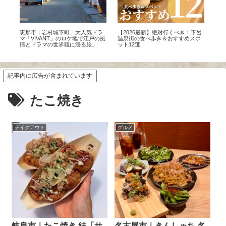
い
恵那市｜岩村城下町「大人気ドラ
【2026最新】絶対行くべき！下呂
本
マ「VIVANT」のロケ地で江戸の風
温泉街の食べ歩き＆おすすめスポ
美
情とドラマの世界観に浸る旅」
ット12選
然
体
記事内に広告が含まれています
たこ焼き
テイクアウト
グルメ
岐阜市｜たこ焼き 結「サ
名古屋市｜きんしゃち 名