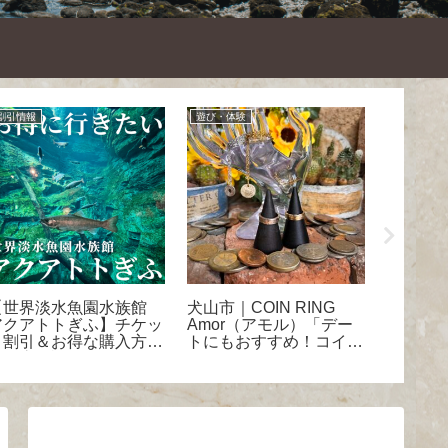
割引情報
遊び・体験
関市
【世界淡水魚園水族館
犬山市｜COIN RING
関市｜
アクアトトぎふ】チケッ
Amor（アモル）「デー
国で20
ト割引＆お得な購入方法
トにもおすすめ！コイン
麻辣湯
を徹底解説！見どころや
リング作り」体験レポ
専門店
アクセス・混雑状況も完
ン」
全ガイド