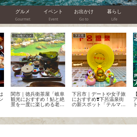
グルメ
イベント
お出かけ
暮らし
Gourmet
Event
Go to
Life
ご当地グルメ
下呂市
は
関市｜徳兵衛茶屋「岐阜
下呂市｜デートや女子旅
ン
観光におすすめ！鮎と絶
におすすめ❣️下呂温泉街
景を一度に楽しめる老
の新スポット「テルマエ
舗！」
射的」