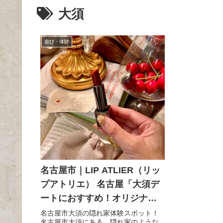
大須
遊び・体験
名古屋市｜LIP ATLIER（リッ
プアトリエ） 名古屋「大須デ
ートにおすすめ！オリジナル
リップ作り体験レポ」
名古屋市大須の隠れ家体験スポット！
名古屋市大須にある、隠れ家のような