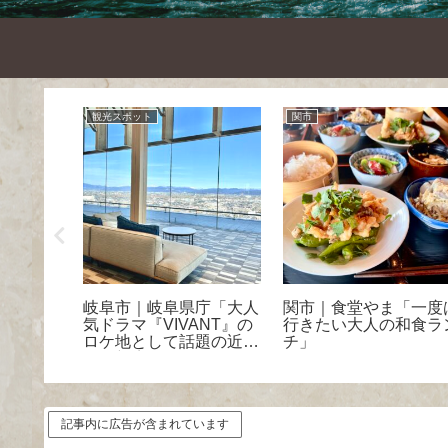
観光スポット
関市
柳ヶ瀬商
岐阜市｜岐阜県庁「大人
関市｜食堂やま「一度
グルメ
気ドラマ『VIVANT』の
行きたい大人の和食ラ
ロケ地として話題の近代
チ」
的な新庁舎と見どころ」
記事内に広告が含まれています