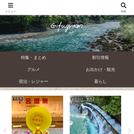
メニュー
検索
特集・まとめ
割引情報
グルメ
お出かけ・観光
宿泊・レジャー
暮らし
下呂市
お出かけ・観光
遊