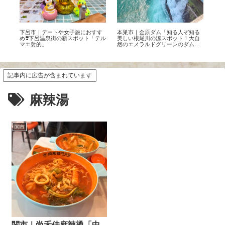
お
下呂市｜デートや女子旅におすす
本巣市｜金原ダム「知る人ぞ知る
犬山
め
め❣️下呂温泉街の新スポット「テル
美しい根尾川の涼スポット！大自
ル
マエ射的」
然のエメラルドグリーンのダムを
ン
体感」
記事内に広告が含まれています
麻辣湯
関市
関市｜尚禾佳麻辣烫「中