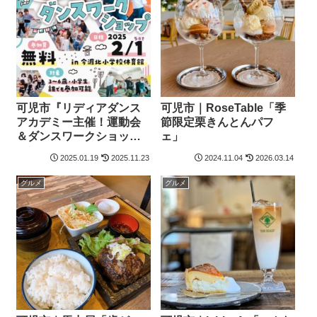
可児市『リディアダンス
可児市｜RoseTable「季
アカデミー主催！運動会
節限定栗きんとんパフ
＆ダンスワークショッ
ェ」
プ』2月1日（土）イベン
2025.01.19
2025.11.23
2024.11.04
2026.03.14
ト開催
グルメ
グルメ