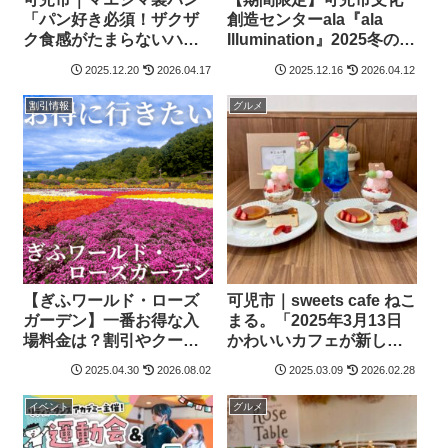
「パン好き必須！ザクザ
創造センターala『ala
ク食感がたまらないハー
Illumination』2025冬のイ
ド系パン屋」
ルミネーション開催中！
2025.12.20
2026.04.17
2025.12.16
2026.04.12
割引情報
グルメ
【ぎふワールド・ローズ
可児市｜sweets cafe ねこ
ガーデン】一番お得な入
まる。「2025年3月13日
場料金は？割引やクーポ
かわいいカフェが新しく
ンはある？- 岐阜 可児市
オープン！」
2025.04.30
2026.08.02
2025.03.09
2026.02.28
イベント
グルメ