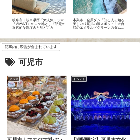
す
岐阜市｜岐阜県庁「大人気ドラマ
本巣市｜金原ダム「知る人ぞ知る
【2
テル
『VIVANT』のロケ地として話題の
美しい根尾川の涼スポット！大自
温
近代的な新庁舎と見どころ」
然のエメラルドグリーンのダムを
ット
体感」
記事内に広告が含まれています
可児市
グルメ
イベント
可児市｜マエジマ製パン
【期間限定】可児市文化