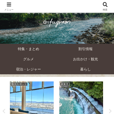
メニュー
検索
特集・まとめ
割引情報
グルメ
お出かけ・観光
宿泊・レジャー
暮らし
観光スポット
本巣市
下