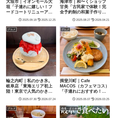
大垣市｜イオンモール大
海津市｜和〜くショップ
垣「子連れに嬉しい！フ
甘美「古民家で体験！完
ードコートリニューア
全予約制の和菓子作り体
ル！」
験レポ」
2025.09.18
2025.12.25
2025.08.27
2026.04.21
グルメ
グルメ
輪之内町｜私のかき氷。
揖斐川町｜Cafe
岐阜店「東海エリア初上
MACOS（カフェマコス）
陸！東京で人気のかき
「子連れにおすすめ！み
氷」
んなに優しいカフェのラ
2025.07.30
2026.07.24
2025.05.07
2026.03.25
ンチ」
グルメ
特集・まとめ