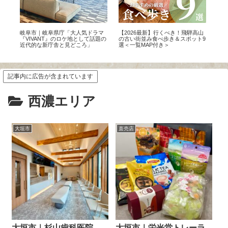
アモ
岐阜市｜岐阜県庁「大人気ドラマ
【2026最新】行くべき！飛騨高山
【2
イ
『VIVANT』のロケ地として話題の
の古い街並み食べ歩き＆スポット9
すめ
近代的な新庁舎と見どころ」
選＜一覧MAP付き＞
記事内に広告が含まれています
西濃エリア
大垣市
直売店
大垣市｜杉山歯科医院
大垣市｜栄光堂トレーラ