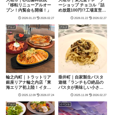
「移転リニューアルオー
ーショップ チョコル「詰
プン！内覧会も開催！」
め放題100円!?工場直営店
のお得な訳ありお菓子」
2026.01.23
2026.02.27
2026.01.22
2026.02.27
グルメ
グルメ
輪之内町｜トラットリア
垂井町｜自家製生パスタ
銀座リアナ輪之内店「東
遊穂「ランチも◎絶品の
海エリア初上陸！イタリ
パスタが美味しい小さな
アンレストランがオープ
イタリアンレストラン」
2025.12.09
2026.07.24
2025.11.09
2026.02.27
ン！」
グルメ
イベント