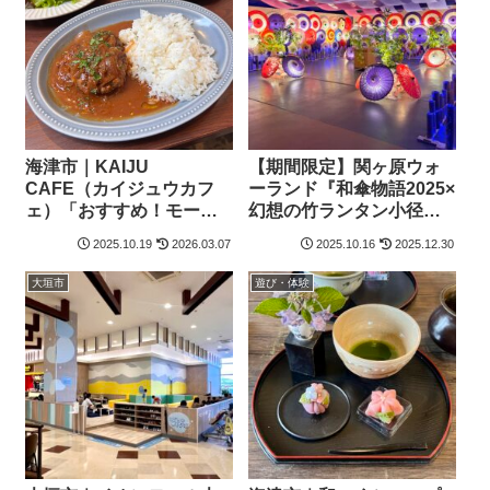
海津市｜KAIJU
【期間限定】関ヶ原ウォ
CAFE（カイジュウカフ
ーランド『和傘物語2025×
ェ）「おすすめ！モーニ
幻想の竹ランタン小径』
ングにランチ、カフェタ
和傘物語のライトアップ
2025.10.19
2026.03.07
2025.10.16
2025.12.30
イムも人気のカフェ」
開催！- 関ヶ原町
大垣市
遊び・体験