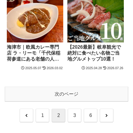
海津市｜欧風カレー専門
【2026最新】岐阜観光で
店 ラ・リーモ「千代保稲
絶対に食べたい名物ご当
荷参道にある老舗の人気
地グルメトップ10選！
カレー店」
2025.05.07
2026.03.02
2025.04.28
2026.07.26
次のページ
前
次
1
2
3
6
へ
へ