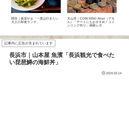
0店
関市｜食堂やま「一度は行きたい
犬山市｜COIN RING Amor（アモ
恵
タ
大人の和食ランチ」
ル）「デートにもおすすめ！コイ
マ「
ンリング作り」体験レポ
情
記事内に広告が含まれています
長浜市｜山本屋 魚濱「長浜観光で食べた
い琵琶鱒の海鮮丼」
2024.03.14