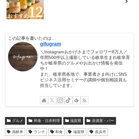
この記事を書いたのは…
gifugram
＼Instagramおかげさまでフォロワー8万人／
年間500件以上撮影している岐阜生まれ岐阜育
ちが岐阜県のグルメやお出かけ情報を発信
中！
また、岐阜県各地で、事業者さま向けにSNS
ビジネス活用セミナーの講師や個別相談員も
担当しています。
グルメ
和食・日本料理
滋賀県
居酒屋・バー
海鮮丼
ランチ
和食
滋賀県
長浜市