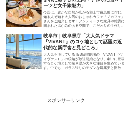
ます。
ーツと女子旅魅力」
今回は、豊かな自然が広がる郡上市白鳥町に佇む、
知る人ぞ知る大人気のおしゃれカフェ「ノカフェ」
さんをご紹介します！アンティークな家具や雑貨に
囲まれた温かみのある空間で、こだわりの手作りス
イーツが楽しめる同店。日常の忙しさを忘れて、ゆ
ったりとした癒やしの時間を過ごしたい女子旅やド
岐阜市｜岐阜県庁「大人気ドラマ
ライブにぴったりのスポットです。気になる魅力や
『VIVANT』のロケ地として話題の近
周辺のおすすめスポットに迫ります！
代的な新庁舎と見どころ」
大人気を博しているTBS日曜劇場の「VIVANT（ヴ
ィヴァン）」の続編が放送開始となり、劇中に登場
するロケ地として岐阜県が大きな注目を集めていま
す。中でも、ガラス張りのモダンな建築美と開放的
な空間が広がる「岐阜県庁」は、物語の撮影地の一
つとしてファンの間で話題沸騰中！岐阜市生まれ・
岐阜市育ちの私が、ドラマの余韻を楽しみながら失
敗せずに巡るためのリアルな情報と見どころをたっ
ぷりとお届けします。週末のお出かけや聖地巡礼の
計画に、ぜひ役立ててくださいね。
スポンサーリンク