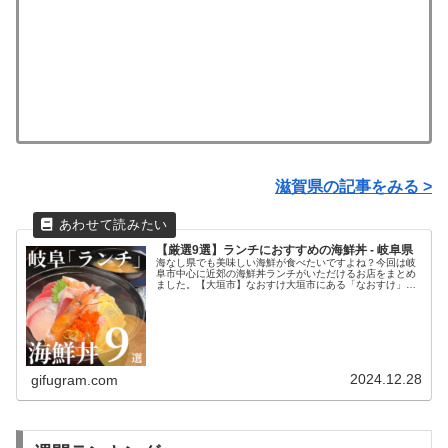
滋賀県の記事をみる >
【厳選9選】ランチにおすすめの海鮮丼 - 岐阜県
海なし県でも美味しい海鮮が食べたいですよね？今回は岐
阜市中心に近郊の海鮮丼ランチがいただけるお店をまとめ
ました。【大垣市】なおすけ大垣市にある「なおすけ」さ
ん。厳選素材を使ったこだわりの和食店。海鮮丼の種類が
豊富なのも魅力的です。「なおすけ...
2024.12.28
gifugram.com