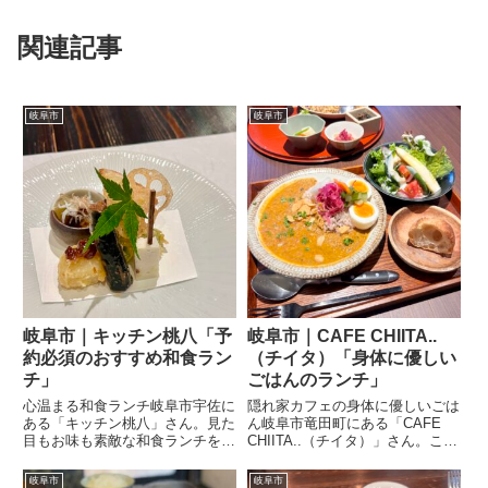
関連記事
岐阜市
岐阜市
岐阜市｜キッチン桃八「予
岐阜市｜CAFE CHIITA..
約必須のおすすめ和食ラン
（チイタ）「身体に優しい
チ」
ごはんのランチ」
心温まる和食ランチ岐阜市宇佐に
隠れ家カフェの身体に優しいごは
ある「キッチン桃八」さん。見た
ん岐阜市竜田町にある「CAFE
目もお味も素敵な和食ランチをい
CHIITA..（チイタ）」さん。こだ
ただきました。和食ランチ前菜の
わりの身体に優しいごはんが人気
盛り合わせから、美しい見た目に
です。スパイスチキンカレー定食
岐阜市
岐阜市