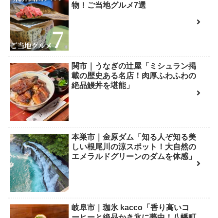
物！ご当地グルメ7選
関市｜うなぎの辻屋「ミシュラン掲
載の歴史ある名店！肉厚ふわふわの
絶品鰻丼を堪能」
本巣市｜金原ダム「知る人ぞ知る美
しい根尾川の涼スポット！大自然の
エメラルドグリーンのダムを体感」
岐阜市｜珈氷 kacco「香り高いコ
ーヒーと絶品かき氷に夢中！八幡町