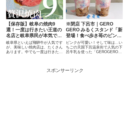
【保存版】岐阜の焼肉9
※閉店 下呂市｜GERO
選！一度は行きたい王道の
GERO みるくスタンド「新
名店と岐阜県民が本気でお
登場！食べ歩き苺のピンク
すすめする人気焼肉！
ソフトクリーム」
岐阜県といえば飛騨牛が人気です
ピンクが可愛い！そして味は…い
が、美味しい焼肉店は、たくさん
ちごの天国下呂温泉街で人気の下
あります。中でも一度は行きた
呂牛乳を使った「GEROGEROみ
い、王道の名店から、岐阜県民が
るくスタンド」から、新しくピン
ここは美味しい！とおすすめす
クのソフトクリームが新登場！見
る、人気焼肉店を私が実際に伺っ
た目がピンクなだけで気分が上が
スポンサーリンク
たお店の中からご紹介！
るソフトクリーム。でも、それだ
けじゃないんです！一口食べ...