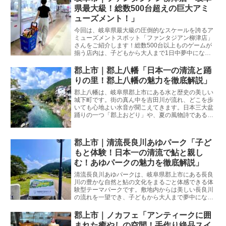
県最大級！総数500台超えの巨大アミ
ューズメント！」
今回は、岐阜県最大級の圧倒的なスケールを誇るア
ミューズメントスポット「ファンタジアン柳津店」
さんをご紹介します！総数500台以上ものゲームが
揃う店内は、子どもから大人まで1日中夢中になっ
て楽しめる仕掛けが盛りだくさん。夏休みのお出か
けや雨の日のレジャーにもぴったりの魅力を徹底解
郡上市｜郡上八幡「日本一の清流と踊
説します！
りの里！郡上八幡の魅力を徹底解説」
郡上八幡は、岐阜県郡上市にある水と歴史の美しい
城下町です。街の真ん中を吉田川が流れ、どこを歩
いても心地よい水音が聞こえてきます。日本三大盆
踊りの一つ「郡上おどり」や、夏の風物詩である子
どもたちの川遊びでも全国的に有名です。岐阜市生
まれ・岐阜市育ちの私が、観光客の皆さんが失敗し
ないためのリアルな情報と魅力をたっぷりとお伝え
郡上市｜清流長良川あゆパーク「子ど
します。
もと体験！日本一の清流で鮎と親し
む！あゆパークの魅力を徹底解説」
清流長良川あゆパークは、岐阜県郡上市にある長良
川の豊かな自然と鮎の文化をまるごと体感できる体
験型テーマパークです。敷地内からは美しい長良川
の流れを一望でき、子どもから大人まで夢中になれ
るアクティビティが充実しています。岐阜市生ま
れ・岐阜市育ちの私が、観光客の皆さんが失敗しな
郡上市｜ノカフェ「アンティークに囲
いためのリアルな情報と魅力をたっぷりとお伝えし
まれた癒やしの空間！手作り絶品スイ