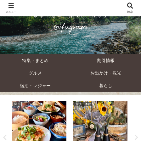
メニュー
検索
特集・まとめ
割引情報
グルメ
お出かけ・観光
宿泊・レジャー
暮らし
関市
遊び・体験
観