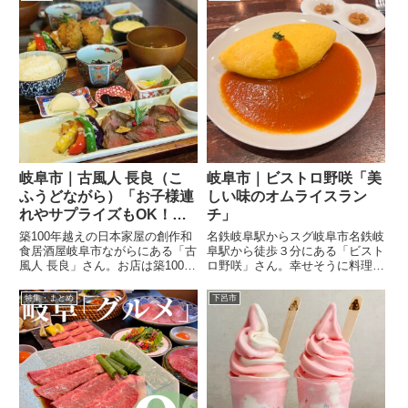
上品なお味。椀ものは、食感もお
この日いただいたのは「スパイス
味も美味しく心温まる一品。最後
チキンカレー定食…1,595円（税
はご飯とお味噌汁に５品のお料
込）」オーガニッ...
理...
岐阜市｜古風人 長良（こ
岐阜市｜ビストロ野咲「美
ふうどながら）「お子様連
しい味のオムライスラン
れやサプライズもOK！予
チ」
約必須の人気和食ランチ」
築100年越えの日本家屋の創作和
名鉄岐阜駅からスグ岐阜市名鉄岐
食居酒屋岐阜市ながらにある「古
阜駅から徒歩３分にある「ビスト
風人 長良」さん。お店は築100年
ロ野咲」さん。幸せそうに料理を
越えの日本家屋で、店内はモダン
食べてくれる客の姿を見たいとオ
な和空間。創作和食ランチ前菜は
ープンキッチンのお店をオープン
特集・まとめ
下呂市
10品目の旬のお野菜に梅しそと
されたそう。美しい味のオムライ
バジルソース。いろんな野菜と食
スこのフォルムも美しいオムライ
感を楽しめました。そして...
ス。自家製のソースはほどよい
濃...