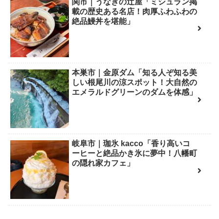
関市｜うなぎの辻屋「ミシュラン掲
載の歴史ある名店！肉厚ふわふわの
絶品鰻丼を堪能」
本巣市｜金原ダム「知る人ぞ知る美
しい根尾川の涼スポット！大自然の
エメラルドグリーンのダムを体感」
岐阜市｜珈氷 kacco「香り高いコ
ーヒーと絶品かき氷に夢中！八幡町
の隠れ家カフェ」