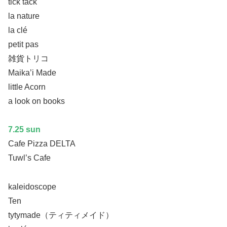
tick tack
la nature
la clé
petit pas
雑貨トリコ
Maika’i Made
little Acorn
a look on books
7.25 sun
Cafe Pizza DELTA
Tuwl’s Cafe
kaleidoscope
Ten
tytymade（ティティメイド）