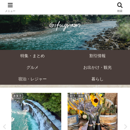
メニュー
検索
特集・まとめ
割引情報
グルメ
お出かけ・観光
宿泊・レジャー
暮らし
本巣市
遊び・体験
下