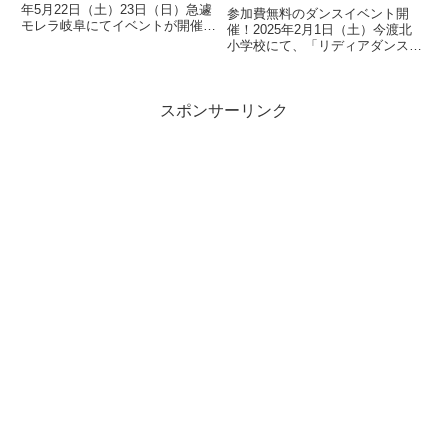
日（土）イベント開催
年5月22日（土）23日（日）急遽
参加費無料のダンスイベント開
モレラ岐阜にてイベントが開催決
催！2025年2月1日（土）今渡北
定！FIELD STYLE（フィールド
小学校にて、「リディアダンスア
スタイル）が中止となり、出展予
カデミー主催！運動会＆ダンスワ
定だったキッチンカーの方からご
ークショップ」が開催されます。
連絡をいただいたため、急遽ご協
当日のスケジュール10:00受付（3
力させていただき...
スポンサーリンク
歳から6歳）10:15-11:00ダンスワ
ークショッ...