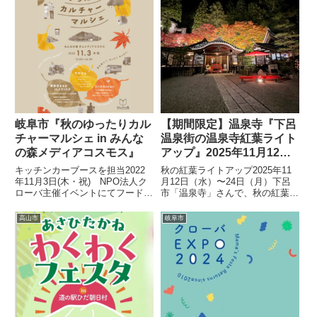
岐阜市『秋のゆったりカル
【期間限定】温泉寺『下呂
チャーマルシェ in みんな
温泉街の温泉寺紅葉ライト
の森メディアコスモス』
アップ』2025年11月12日
（水）〜24日（月）開催 –
キッチンカーブースを担当2022
秋の紅葉ライトアップ2025年11
下呂市
年11月3日(木・祝) NPO法人ク
月12日（水）〜24日（月）下呂
ローバ主催イベントにてフードト
市「温泉寺」さんで、秋の紅葉ラ
ラック東海からフードトラックを
イトアップが開催されています。
代行手配させていただきます。イ
入場料はお賽銭で、誰でもライト
高山市
岐阜市
ベント概要についてはNPO法人
アップが楽しめます。長い階段を
クローバの公式Instagramをご覧
上がり、門をくぐると、美しい紅
ください。In...
葉が広がっています。