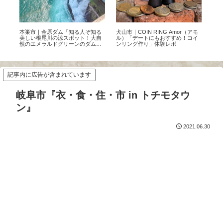
す
本巣市｜金原ダム「知る人ぞ知る
犬山市｜COIN RING Amor（アモ
【2
テル
美しい根尾川の涼スポット！大自
ル）「デートにもおすすめ！コイ
温
然のエメラルドグリーンのダムを
ンリング作り」体験レポ
ット
体感」
記事内に広告が含まれています
岐阜市『衣・食・住・市 in トチモタウ
ン』
2021.06.30