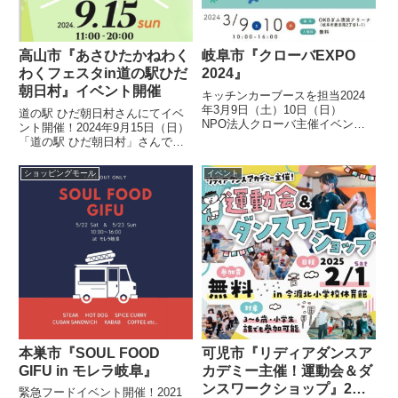
高山市『あさひたかねわく
岐阜市『クローバEXPO
わくフェスタin道の駅ひだ
2024』
朝日村』イベント開催
キッチンカーブースを担当2024
年3月9日（土）10日（日）
道の駅 ひだ朝日村さんにてイベ
NPO法人クローバ主催イベント
ント開催！2024年9月15日（日）
「クローバEXPO2024」にてフー
「道の駅 ひだ朝日村」さんで、
ドトラック東海からキッチンカー
イベントが開催されます。昨年の
を代行手配させていただきます。
様子朝日町・高根町の特産品を使
ショッピングモール
イベント
イベント概要についてはNPO法
用したオリジナルメニューで競う
人クローバの公式Ins...
グルメコンテストや、特産品など
が当たる大抽選会に、楽し...
本巣市『SOUL FOOD
可児市『リディアダンスア
GIFU in モレラ岐阜』
カデミー主催！運動会＆ダ
ンスワークショップ』2月1
緊急フードイベント開催！2021