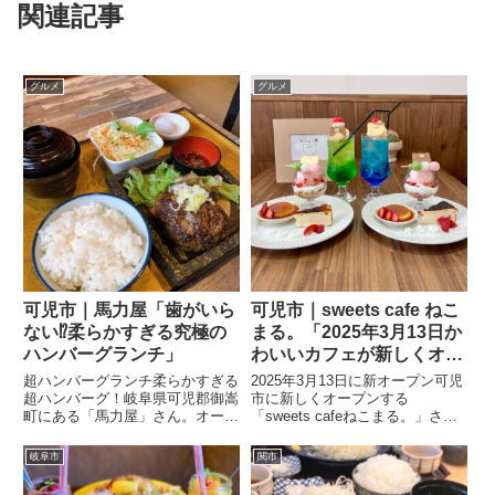
関連記事
グルメ
グルメ
可児市｜馬力屋「歯がいら
可児市｜sweets cafe ねこ
ない⁉️柔らかすぎる究極の
まる。「2025年3月13日か
ハンバーグランチ」
わいいカフェが新しくオー
プン！」
超ハンバーグランチ柔らかすぎる
2025年3月13日に新オープン可児
超ハンバーグ！岐阜県可児郡御嵩
市に新しくオープンする
町にある「馬力屋」さん。オープ
「sweets cafeねこまる。」さ
ン直後から次々とお客さんが入っ
ん。店主が一人で営む小さなカフ
ていく人気の焼き肉店です。ラン
ェは、可愛いねこクッキーがテー
岐阜市
関市
チタイムの看板メニューは「超ハ
ブルを賑やかにしてくれます♪限
ンバーグ」。食べてみれば「超」
定12食の季節限定のミニミニプ