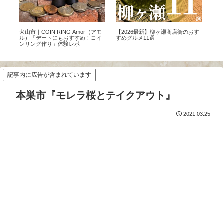
トト
犬山市｜COIN RING Amor（アモ
【2026最新】柳ヶ瀬商店街のおす
恵
入
ル）「デートにもおすすめ！コイ
すめグルメ11選
マ「
ク
ンリング作り」体験レポ
情
記事内に広告が含まれています
本巣市『モレラ桜とテイクアウト』
2021.03.25