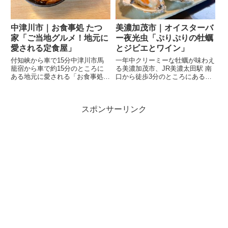
中津川市｜お食事処 たつ
美濃加茂市｜オイスターバ
家「ご当地グルメ！地元に
ー夜光虫「ぷりぷりの牡蠣
愛される定食屋」
とジビエとワイン」
付知峡から車で15分中津川市馬
一年中クリーミーな牡蠣が味わえ
籠宿から車で約15分のところに
る美濃加茂市、JR美濃太田駅 南
ある地元に愛される「お食事処
口から徒歩3分のところにある
たつ家」さん。ボリューム満点！
「オイスターバー夜光虫」さん。
２色丼が人気！一番人気の二色丼
ぷりっぷりのクリーミーな牡蠣
は、お好きな丼を２種類選んで
に、こだわりのジビエが味わえま
スポンサーリンク
1,200円（税込）というお値打ち
す。牡蠣は、おひとり様プラン
さ。ミニ丼かと思いきや、しっ...
【牡蠣5個 2,000円】グループ...