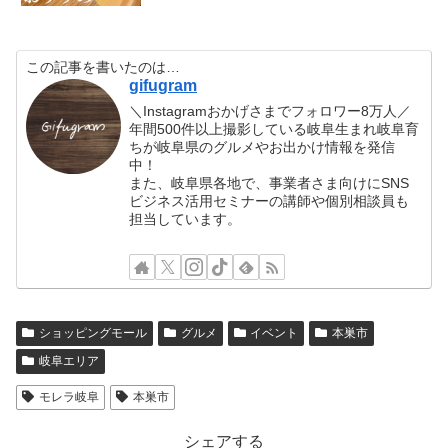
この記事を書いたのは…
gifugram
＼Instagramおかげさまでフォロワー8万人／
年間500件以上撮影している岐阜生まれ岐阜育
ちが岐阜県のグルメやお出かけ情報を発信
中！
また、岐阜県各地で、事業者さま向けにSNS
ビジネス活用セミナーの講師や個別相談員も
担当しています。
ショッピングモール
グルメ
イベント
本巣市
岐阜エリア
モレラ岐阜
本巣市
シェアする