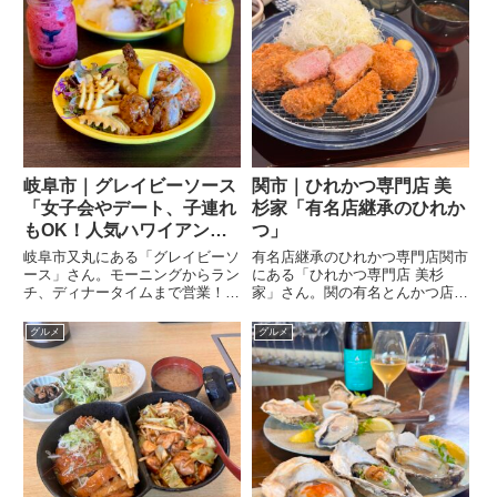
の意味がわかります。このハン
レート「季節限定のミニミ...
バ...
岐阜市｜グレイビーソース
関市｜ひれかつ専門店 美
「女子会やデート、子連れ
杉家「有名店継承のひれか
もOK！人気ハワイアンカ
つ」
フェ」
岐阜市又丸にある「グレイビーソ
有名店継承のひれかつ専門店関市
ース」さん。モーニングからラン
にある「ひれかつ専門店 美杉
チ、ディナータイムまで営業！迷
家」さん。関の有名とんかつ店
ったらここ！ソファ席やキッズス
「太田家」さんの技術を継承した
ペースもあり、大人から子連れま
職人さんのひれかつがいただけま
グルメ
グルメ
で、いろんなシーンで利用でき
す。注文したのは特ひれかつ定
る、人気のハワイアンカフェで
食。40g×４つのヒレカツです
す。
が、柔らかくて美味しいので女性
でもい...