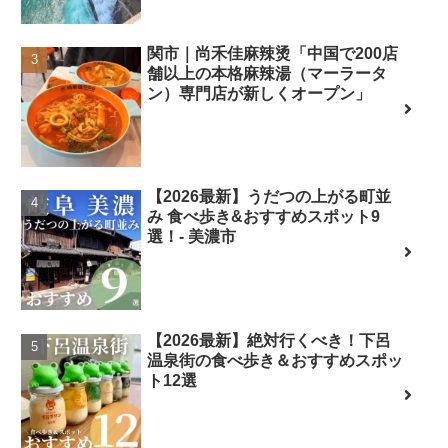
関市｜尚禾佳麻辣烫「中国で200店
舗以上の本格麻辣湯（マーラータ
ン）専門店が新しくオープン」
【2026最新】うだつの上がる町並
み 食べ歩き&おすすめスポット9
選！- 美濃市
【2026最新】絶対行くべき！下呂
温泉街の食べ歩き＆おすすめスポッ
ト12選