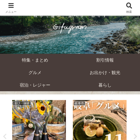
メニュー
検索
特集・まとめ
割引情報
グルメ
お出かけ・観光
宿泊・レジャー
暮らし
遊び・体験
岐阜市
観