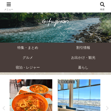
メニュー
検索
特集・まとめ
割引情報
グルメ
お出かけ・観光
宿泊・レジャー
暮らし
関市
観光スポット
割