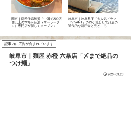
町並
関市｜尚禾佳麻辣烫「中国で200店
岐阜市｜岐阜県庁「大人気ドラマ
【世
9
舗以上の本格麻辣湯（マーラータ
『VIVANT』のロケ地として話題の
ぎ
ン）専門店が新しくオープン」
近代的な新庁舎と見どころ」
方
セ
記事内に広告が含まれています
岐阜市｜麺屋 赤橙 六条店「〆まで絶品の
つけ麺」
2024.09.23