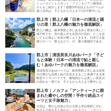
ミューズメントスポット「ファンタジアン柳津店」
さんをご紹介します！総数500台以上ものゲームが
揃う店内は、子どもから大人まで1日中夢中になっ
て楽しめる仕掛けが盛りだくさん。夏休みのお出か
けや雨の日のレジャーにもぴったりの魅力を徹底解
郡上市｜郡上八幡「日本一の清流と踊
説します！
りの里！郡上八幡の魅力を徹底解説」
郡上八幡は、岐阜県郡上市にある水と歴史の美しい
城下町です。街の真ん中を吉田川が流れ、どこを歩
いても心地よい水音が聞こえてきます。日本三大盆
踊りの一つ「郡上おどり」や、夏の風物詩である子
どもたちの川遊びでも全国的に有名です。岐阜市生
まれ・岐阜市育ちの私が、観光客の皆さんが失敗し
ないためのリアルな情報と魅力をたっぷりとお伝え
郡上市｜清流長良川あゆパーク「子ど
します。
もと体験！日本一の清流で鮎と親し
む！あゆパークの魅力を徹底解説」
清流長良川あゆパークは、岐阜県郡上市にある長良
川の豊かな自然と鮎の文化をまるごと体感できる体
験型テーマパークです。敷地内からは美しい長良川
の流れを一望でき、子どもから大人まで夢中になれ
るアクティビティが充実しています。岐阜市生ま
れ・岐阜市育ちの私が、観光客の皆さんが失敗しな
郡上市｜ノカフェ「アンティークに囲
いためのリアルな情報と魅力をたっぷりとお伝えし
まれた癒やしの空間！手作り絶品スイ
ます。
ーツと女子旅魅力」
今回は、豊かな自然が広がる郡上市白鳥町に佇む、
知る人ぞ知る大人気のおしゃれカフェ「ノカフェ」