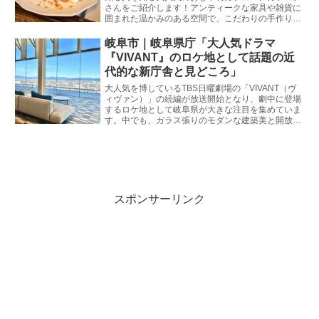
さんをご紹介します！アンティークな家具や雑貨に
囲まれた温かみのある空間で、こだわりの手作りス
イーツが楽しめる同店。日常の忙しさを忘れて、ゆ
ったりとした癒やしの時間を過ごしたい女子旅やド
岐阜市｜岐阜県庁「大人気ドラマ
ライブにぴったりのスポットです。気になる魅力や
『VIVANT』のロケ地として話題の近
周辺のおすすめスポットに迫ります！
代的な新庁舎と見どころ」
大人気を博しているTBS日曜劇場の「VIVANT（ヴ
ィヴァン）」の続編が放送開始となり、劇中に登場
するロケ地として岐阜県が大きな注目を集めていま
す。中でも、ガラス張りのモダンな建築美と開放的
な空間が広がる「岐阜県庁」は、物語の撮影地の一
つとしてファンの間で話題沸騰中！岐阜市生まれ・
岐阜市育ちの私が、ドラマの余韻を楽しみながら失
敗せずに巡るためのリアルな情報と見どころをたっ
ぷりとお届けします。週末のお出かけや聖地巡礼の
計画に、ぜひ役立ててくださいね。
スポンサーリンク