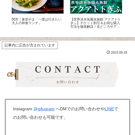
ラ
関市｜食堂やま「一度は行きたい
【世界淡水魚園水族館 アクアトト
【2
の風
大人の和食ランチ」
ぎふ】チケット割引＆お得な購入
温
方法を徹底解説！見どころやアク
ット
セス・混雑状況も完全ガイド
記事内に広告が含まれています
2023.09.18
Instagram
@gifugram
へDMでの
お問い合わせや
LINE
で
のお問い合わせも可能です。