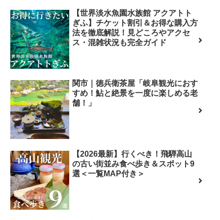
【世界淡水魚園水族館 アクアトト
ぎふ】チケット割引＆お得な購入方
法を徹底解説！見どころやアクセ
ス・混雑状況も完全ガイド
関市｜徳兵衛茶屋「岐阜観光におす
すめ！鮎と絶景を一度に楽しめる老
舗！」
【2026最新】行くべき！飛騨高山
の古い街並み食べ歩き＆スポット9
選＜一覧MAP付き＞