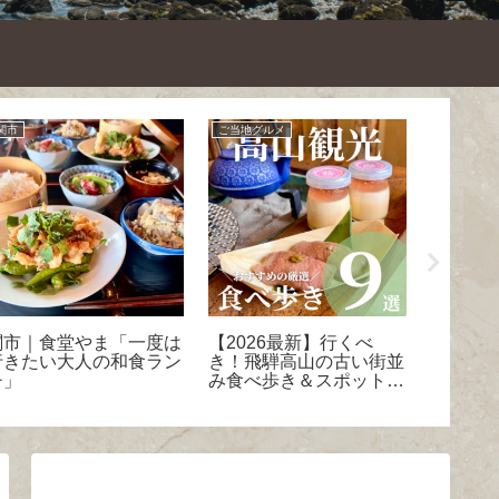
関市
ご当地グルメ
割引情報
関市｜食堂やま「一度は
【2026最新】行くべ
【世界
行きたい大人の和食ラン
き！飛騨高山の古い街並
アクア
チ」
み食べ歩き＆スポット9
ト割引
選＜一覧MAP付き＞
を徹底
アクセ
全ガイ