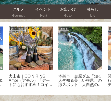
グルメ
イベント
お出かけ
暮らし
Gourmet
Event
Go to
Life
遊び・体験
本巣市
犬山市｜COIN RING
本巣市｜金原ダム「知る
&
Amor（アモル）「デー
人ぞ知る美しい根尾川の
-
トにもおすすめ！コイン
涼スポット！大自然のエ
リング作り」体験レポ
メラルドグリーンのダム
を体感」