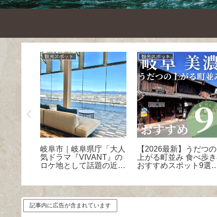
観光スポット
観光スポット
柳ヶ瀬商
岐阜市｜岐阜県庁「大人
【2026最新】うだつの
グルメ
気ドラマ『VIVANT』の
上がる町並み 食べ歩き
ロケ地として話題の近代
おすすめスポット9選！
的な新庁舎と見どころ」
美濃市
記事内に広告が含まれています