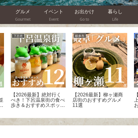
グルメ
イベント
お出かけ
暮らし
Gourmet
Event
Go to
Life
下呂市
岐阜市
【2026最新】絶対行く
【2026最新】柳ヶ瀬商
並
べき！下呂温泉街の食べ
店街のおすすめグルメ
9
歩き＆おすすめスポット
11選
12選