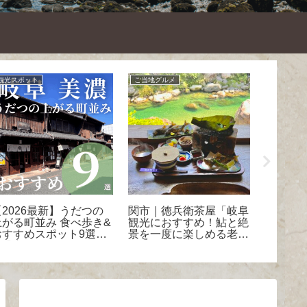
観光スポット
ご当地グルメ
お出かけ・
【2026最新】うだつの
関市｜徳兵衛茶屋「岐阜
本巣市
上がる町並み 食べ歩き&
観光におすすめ！鮎と絶
人ぞ知
おすすめスポット9選！-
景を一度に楽しめる老
涼スポ
美濃市
舗！」
メラル
を体感