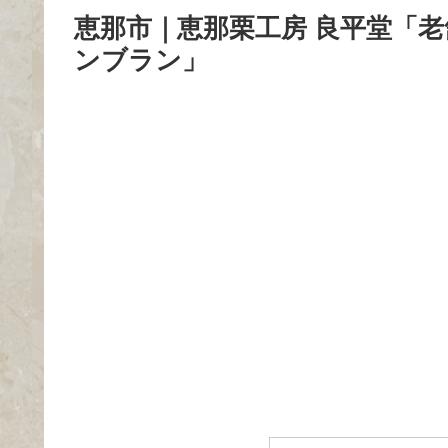
恵那市｜恵那栗工房 良平堂「
ンブラン」