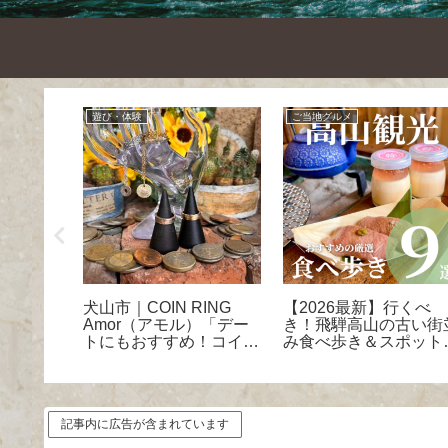
遊び・体験
ご当地グルメ
下町「大
犬山市｜COIN RING
【2026最新】行くべ
VANT」
Amor（アモル）「デー
き！飛騨高山の古い街
の風情と
トにもおすすめ！コイン
み食べ歩き＆スポット
に浸る
リング作り」体験レポ
選＜一覧MAP付き＞
記事内に広告が含まれています